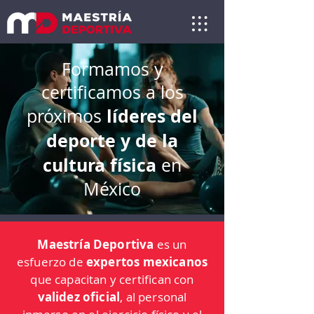
Formamos y
certificamos a los
líderes del
próximos
deporte y de la
cultura física
en
México
Maestría D
eportiva
es un
esfuerzo de
expertos mexicanos
que capacitan y certifican con
validez oficial
, al personal